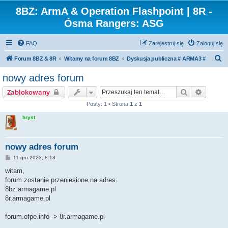
8BZ: ArmA & Operation Flashpoint | 8R -
Ósma Rangers: ASG
FAQ
Zarejestruj się
Zaloguj się
S
Forum 8BZ & 8R
Witamy na forum 8BZ
Dyskusja publiczna # ARMA3 #
z
nowy adres forum
u
Szukaj
Wyszuk
Zablokowany
k
Posty: 1 • Strona
1
z
1
a
hryst
j
nowy adres forum
P
11 gru 2023, 8:13
o
s
witam,
t
forum zostanie przeniesione na adres:
8bz.armagame.pl
8r.armagame.pl
forum.ofpe.info -> 8r.armagame.pl