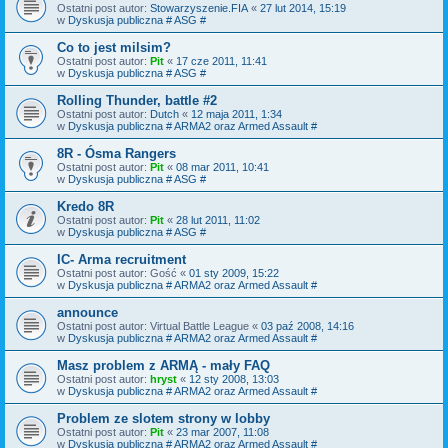
Ostatni post autor:
Stowarzyszenie.FIA
«
27 lut 2014, 15:19
w
Dyskusja publiczna # ASG #
Co to jest milsim?
Ostatni post autor:
Pit
«
17 cze 2011, 11:41
w
Dyskusja publiczna # ASG #
Rolling Thunder, battle #2
Ostatni post autor:
Dutch
«
12 maja 2011, 1:34
w
Dyskusja publiczna # ARMA2 oraz Armed Assault #
8R - Ósma Rangers
Ostatni post autor:
Pit
«
08 mar 2011, 10:41
w
Dyskusja publiczna # ASG #
Kredo 8R
Ostatni post autor:
Pit
«
28 lut 2011, 11:02
w
Dyskusja publiczna # ASG #
IC- Arma recruitment
Ostatni post autor:
Gość
«
01 sty 2009, 15:22
w
Dyskusja publiczna # ARMA2 oraz Armed Assault #
announce
Ostatni post autor:
Virtual Battle League
«
03 paź 2008, 14:16
w
Dyskusja publiczna # ARMA2 oraz Armed Assault #
Masz problem z ARMĄ - mały FAQ
Ostatni post autor:
hryst
«
12 sty 2008, 13:03
w
Dyskusja publiczna # ARMA2 oraz Armed Assault #
Problem ze slotem strony w lobby
Ostatni post autor:
Pit
«
23 mar 2007, 11:08
w
Dyskusja publiczna # ARMA2 oraz Armed Assault #