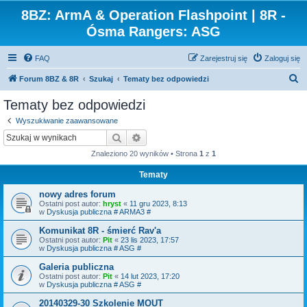
8BZ: ArmA & Operation Flashpoint | 8R -
Ósma Rangers: ASG
FAQ
Zarejestruj się
Zaloguj się
S
Forum 8BZ & 8R
Szukaj
Tematy bez odpowiedzi
z
Tematy bez odpowiedzi
u
Wyszukiwanie zaawansowane
k
Szukaj
Wyszukiwanie zaawansowane
a
Znaleziono 20 wyników • Strona
1
z
1
j
Tematy
nowy adres forum
Ostatni post autor:
hryst
«
11 gru 2023, 8:13
w
Dyskusja publiczna # ARMA3 #
Komunikat 8R - śmierć Rav'a
Ostatni post autor:
Pit
«
23 lis 2023, 17:57
w
Dyskusja publiczna # ASG #
Galeria publiczna
Ostatni post autor:
Pit
«
14 lut 2023, 17:20
w
Dyskusja publiczna # ASG #
20140329-30 Szkolenie MOUT