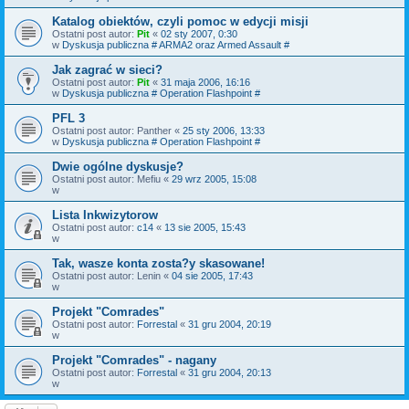
Katalog obiektów, czyli pomoc w edycji misji
Ostatni post autor:
Pit
«
02 sty 2007, 0:30
w
Dyskusja publiczna # ARMA2 oraz Armed Assault #
Jak zagrać w sieci?
Ostatni post autor:
Pit
«
31 maja 2006, 16:16
w
Dyskusja publiczna # Operation Flashpoint #
PFL 3
Ostatni post autor:
Panther
«
25 sty 2006, 13:33
w
Dyskusja publiczna # Operation Flashpoint #
Dwie ogólne dyskusje?
Ostatni post autor:
Mefiu
«
29 wrz 2005, 15:08
w
Lista Inkwizytorow
Ostatni post autor:
c14
«
13 sie 2005, 15:43
w
Tak, wasze konta zosta?y skasowane!
Ostatni post autor:
Lenin
«
04 sie 2005, 17:43
w
Projekt "Comrades"
Ostatni post autor:
Forrestal
«
31 gru 2004, 20:19
w
Projekt "Comrades" - nagany
Ostatni post autor:
Forrestal
«
31 gru 2004, 20:13
w