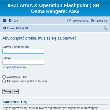
8BZ: ArmA & Operation Flashpoint | 8R -
Ósma Rangers: ASG
FAQ
Zarejestruj się
Zaloguj się
S
Forum 8BZ & 8R
z
Aby oglądać profile, musisz się zalogować.
u
k
Nazwa użytkownika:
a
j
Hasło:
Nie pamiętam hasła
Zapamiętaj mnie
Ukryj mój status podczas tej sesji
ZAREJESTRUJ SIĘ
Aby zalogować się, musisz być zarejestrowanym użytkownikiem witryny.